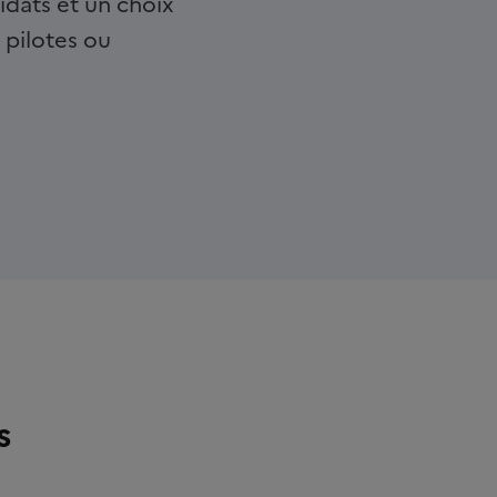
idats et un choix
 pilotes ou
s