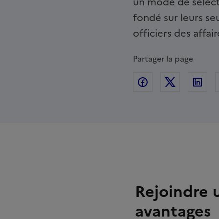
un mode de sélecti
fondé sur leurs se
officiers des affa
Partager la page
Partager sur Fac
Partager s
Par
Contenu
Rejoindre u
avantages