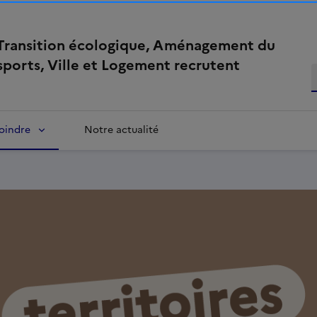
 Transition écologique, Aménagement du
nsports, Ville et Logement recrutent
oindre
Notre actualité
Image
Image
à
la
une