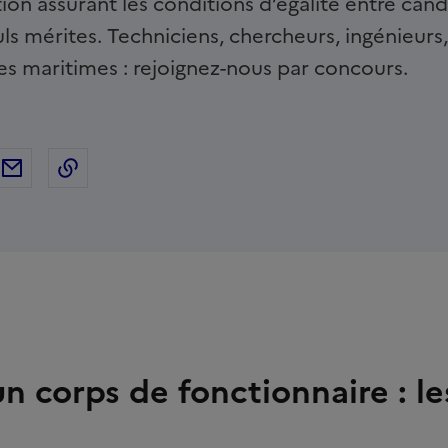
on assurant les conditions d’égalité entre cand
uls mérites. Techniciens, chercheurs, ingénieurs,
ires maritimes : rejoignez-nous par concours.
ebook
ur Twitter
tager sur Linkedin
Partager par Email
Copier dans le presse-papier
n corps de fonctionnaire : le