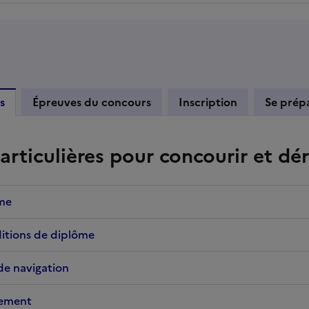
s
Épreuves du concours
Inscription
Se prép
articulières pour concourir et dé
ôme
itions de diplôme
de navigation
ement