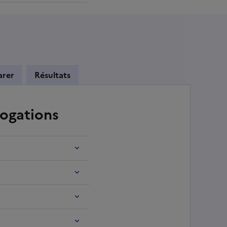
arer
Résultats
rogations