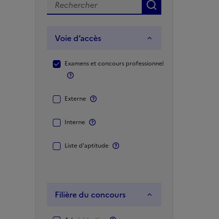
Recherche par mot(s) clé(s)
Rechercher
Voie d’accès
Voie
Examens et concours professionnels
d’accès
Plus d'information
Plus d'information
Externe
Plus d'information
Interne
Plus d'information
Liste d'aptitude
Filière du concours