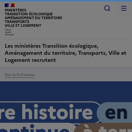
Recherc
MINISTÈRES
TRANSITION ÉCOLOGIQUE
AMÉNAGEMENT DU TERRITOIRE
TRANSPORTS
VILLE ET LOGEMENT
Les ministères Transition écologique,
Aménagement du territoire, Transports, Ville et
Logement recrutent
Voir le fil d'ariane
Image
Image
à
la
une