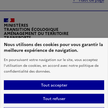
MINISTÈRES
TRANSITION ÉCOLOGIQUE
AMÉNAGEMENT DU TERRITOIRE
TRANSPORTS
VILLE ET LOGEMENT
Nous utilisons des cookies pour vous garantir la
meilleure expérience de navigation.
En poursuivant votre navigation sur le site, vous acceptez
l'utilisation de cookies, en accord avec notre politique de
legifrance.gouv.fr
gouvernement.fr
confidentialité des données.
service-public.fr
data.gouv.fr
Tout accepter
Plan du site
Accessibilité : conforme
Données personnelles
Tout refuser
Gestions des cookies
Mentions légales