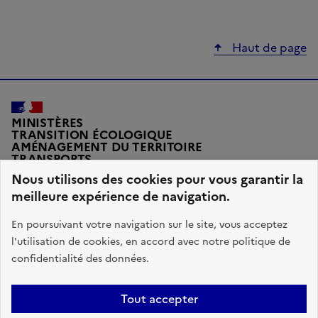
Haut de page
MINISTÈRES
TRANSITION ÉCOLOGIQUE
AMÉNAGEMENT DU TERRITOIRE
TRANSPORTS
VILLE ET LOGEMENT
Nous utilisons des cookies pour vous garantir la
meilleure expérience de navigation.
En poursuivant votre navigation sur le site, vous acceptez
l'utilisation de cookies, en accord avec notre politique de
legifrance.gouv.fr
gouvernement.fr
confidentialité des données.
service-public.fr
data.gouv.fr
Tout accepter
Plan du site
Accessibilité : conforme
Données personnelles