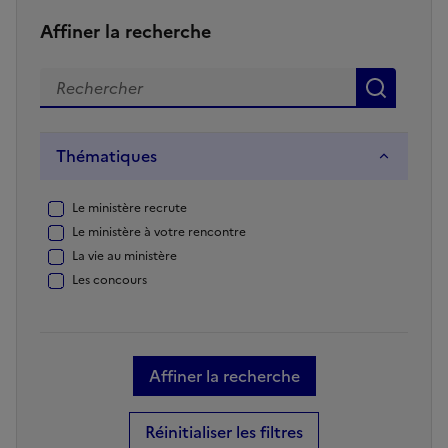
Affiner la recherche
Recherche par mot(s) clé(s)
Reche
Thématiques
Thématiques
Le ministère recrute
Le ministère à votre rencontre
La vie au ministère
Les concours
Trier
par