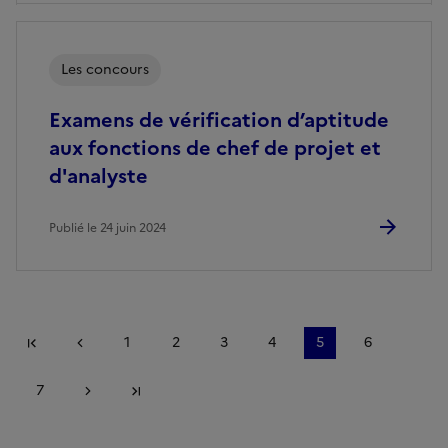
Les concours
Examens de vérification d’aptitude
aux fonctions de chef de projet et
d'analyste
Publié le 24 juin 2024
Première page
Page précédente
1
2
3
4
5
6
7
Page suivante
Dernière page