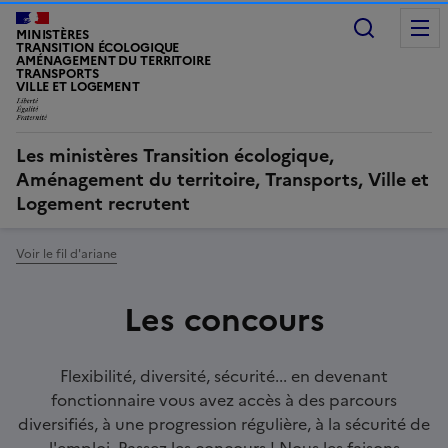
Recherc
MINISTÈRES
TRANSITION ÉCOLOGIQUE
AMÉNAGEMENT DU TERRITOIRE
TRANSPORTS
VILLE ET LOGEMENT
Les ministères Transition écologique,
Aménagement du territoire, Transports, Ville et
Logement recrutent
Voir le fil d'ariane
Les concours
Accroche
Flexibilité, diversité, sécurité... en devenant
fonctionnaire vous avez accès à des parcours
diversifiés, à une progression régulière, à la sécurité de
l'emploi. Passez les concours ! Nous les faisons