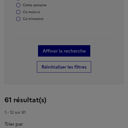
des
personnalisée
Cette semaine
inscriptions
Ce mois-ci
Ce trimestre
Trier
par
61 résultat(s)
1 - 12 sur 61
Trier par