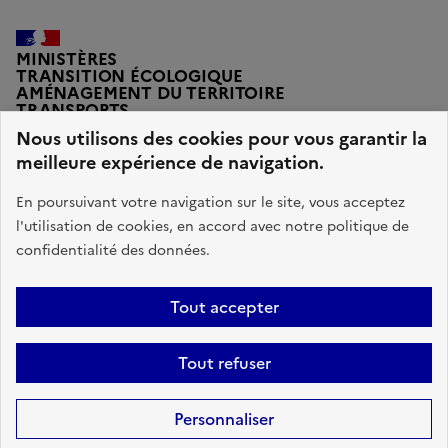
MINISTÈRES
TRANSITION ÉCOLOGIQUE
AMÉNAGEMENT DU TERRITOIRE
TRANSPORTS
VILLE ET LOGEMENT
Nous utilisons des cookies pour vous garantir la
meilleure expérience de navigation.
En poursuivant votre navigation sur le site, vous acceptez
l'utilisation de cookies, en accord avec notre politique de
legifrance.gouv.fr
gouvernement.fr
confidentialité des données.
service-public.fr
data.gouv.fr
Tout accepter
Plan du site
Accessibilité : conforme
Données personnelles
Tout refuser
Gestions des cookies
Mentions légales
Sauf mention contraire, tous les contenus de ce site sont sous
licence
Personnaliser
etalab-2.0