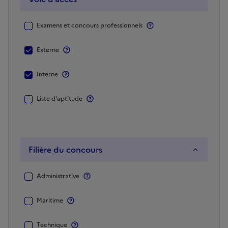
Voie
Plus d'information
Examens et concours professionnels
d’accès
Plus d'information
Externe
Plus d'information
Interne
Plus d'information
Liste d'aptitude
Filière du concours
Filière
Plus d'information
Administrative
du
concours
Plus d'information
Maritime
Plus d'information
Technique