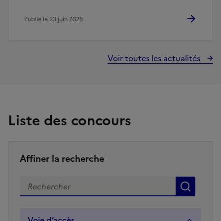
Publié le 23 juin 2026
Voir toutes les actualités
Liste des concours
Affiner la recherche
Recherche par mot(s) clé(s)
Reche
Voie d’accès