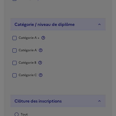
Catégorie / niveau de diplôme
Catégorie
Plus d'information
Catégorie A +
/
niveau
Plus d'information
Catégorie A
de
diplôme
Plus d'information
Catégorie B
Plus d'information
Catégorie C
Clôture des inscriptions
Clôture
Période
Tout