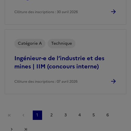
Clôture des inscriptions : 30 avril 2026
Catégorie A
Technique
Ingénieur-e de l’industrie et des
mines | IIM (concours interne)
Clôture des inscriptions : 07 avril 2026
Première page
Page précédente
1
2
3
4
5
6
Page suivante
Dernière page