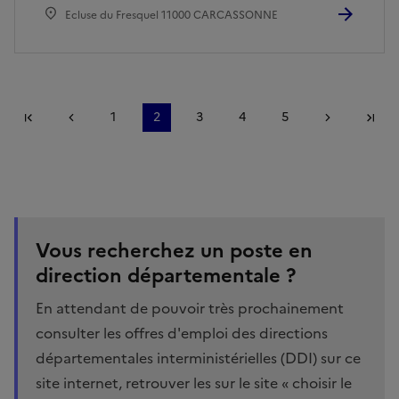
Ecluse du Fresquel 11000 CARCASSONNE
Première page
Page précédente
1
2
3
4
5
Page suiv
De
Mise
Vous recherchez un poste en
en
avant
direction départementale ?
En attendant de pouvoir très prochainement
consulter les offres d'emploi des directions
départementales interministérielles (DDI) sur ce
site internet, retrouver les sur le site « choisir le