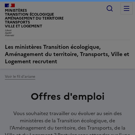
Recherc
MINISTÈRES
TRANSITION ÉCOLOGIQUE
AMÉNAGEMENT DU TERRITOIRE
TRANSPORTS
VILLE ET LOGEMENT
Les ministères Transition écologique,
Aménagement du territoire, Transports, Ville et
Logement recrutent
Voir le fil d'ariane
Offres d'emploi
Accroche
Vous souhaitez travailler ou évoluer au sein des
ministères de la Transition écologique, de
l'Aménagement du territoire, des Transports, de la
Ville et du Logement ? Postulez sans attendre sur l’une