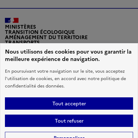
MINISTÈRES
TRANSITION ÉCOLOGIQUE
AMÉNAGEMENT DU TERRITOIRE
TRANSPORTS
VILLE ET LOGEMENT
Nous utilisons des cookies pour vous garantir la
meilleure expérience de navigation.
En poursuivant votre navigation sur le site, vous acceptez
l'utilisation de cookies, en accord avec notre politique de
legifrance.gouv.fr
gouvernement.fr
confidentialité des données.
service-public.fr
data.gouv.fr
Tout accepter
Plan du site
Accessibilité : conforme
Données personnelles
Tout refuser
Gestions des cookies
Mentions légales
Sauf mention contraire, tous les contenus de ce site sont sous
licence