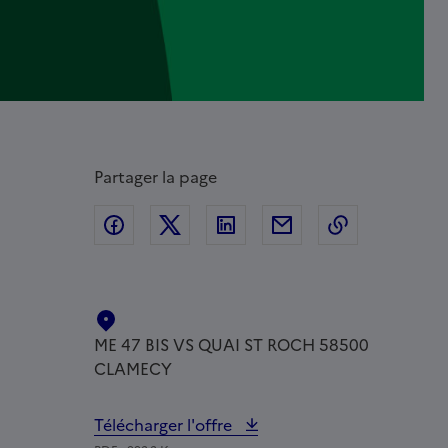
Partager la page
Partager sur Facebook
Partager sur Twitter
Partager sur Linkedin
Partager par Email
Copier dans
LOCALISATION :
ME 47 BIS VS QUAI ST ROCH 58500
CLAMECY
Télécharger l'offre