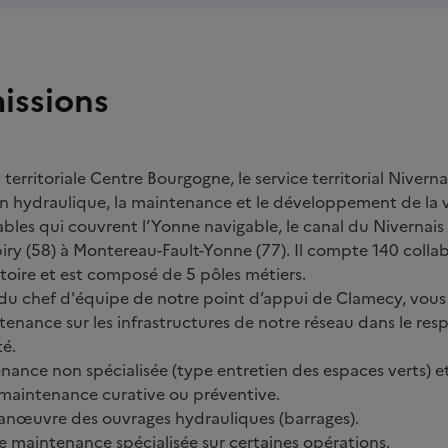
issions
 territoriale Centre Bourgogne, le service territorial Nivern
tion hydraulique, la maintenance et le développement de la 
bles qui couvrent l’Yonne navigable, le canal du Nivernais 
piry (58) à Montereau-Fault-Yonne (77). Il compte 140 collab
itoire et est composé de 5 pôles métiers.
 du chef d'équipe de notre point d’appui de Clamecy, vous
tenance sur les infrastructures de notre réseau dans le resp
té.
nance non spécialisée (type entretien des espaces verts) et 
maintenance curative ou préventive.
manœuvre des ouvrages hydrauliques (barrages).
de maintenance spécialisée sur certaines opérations.