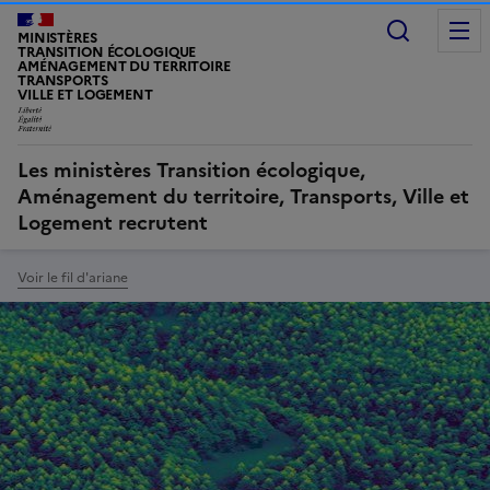
Recherc
MINISTÈRES
TRANSITION ÉCOLOGIQUE
AMÉNAGEMENT DU TERRITOIRE
TRANSPORTS
VILLE ET LOGEMENT
Les ministères Transition écologique,
Aménagement du territoire, Transports, Ville et
Logement recrutent
Voir le fil d'ariane
Image
Image
à
la
une