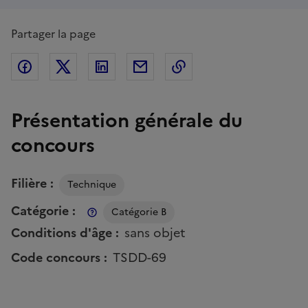
Partager la page
Partager sur Facebook
Partager sur Twitter
Partager sur Linkedin
Partager par Email
Copier dans le presse
Présentation générale du
concours
Filière :
Technique
Catégorie :
À propos de cette catégorie
Catégorie B
Conditions d'âge :
sans objet
Code concours :
TSDD-69