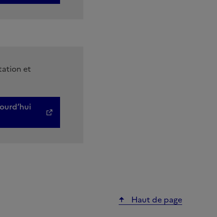
tation et
jourd’hui
Haut de page