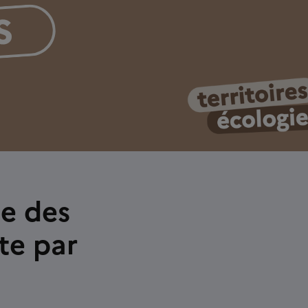
le des
te par