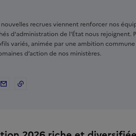
nouvelles recrues viennent renforcer nos équi
hés d'administration de l'État nous rejoignent. 
ils variés, animée par une ambition commune : s
omaines d’action de nos ministères.
ebook
ur Twitter
tager sur Linkedin
Partager par Email
Copier dans le presse-papier
ion 2026 riche et diversifié