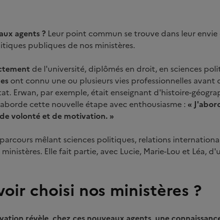
aux agents ?
Leur point commun se trouve dans leur envie 
itiques publiques de nos ministères.
ectement
de l'université, diplômés en droit, en sciences poli
res
ont connu une ou plusieurs vies professionnelles avant d
at. Erwan, par exemple, était enseignant d'histoire-géogr
l aborde cette nouvelle étape avec enthousiasme :
« J'abor
e volonté et de motivation. »
un parcours mêlant sciences politiques, relations internatio
ministères. Elle fait partie, avec Lucie, Marie-Lou et Léa, d
oir choisi nos ministères ?
vation révèle, chez ces nouveaux agents, une connaissance