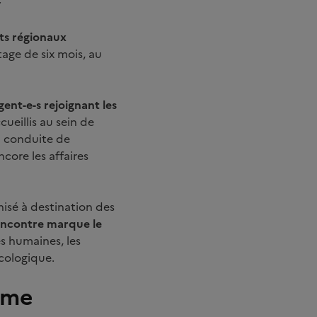
uts régionaux
age de six mois, au
ent-e-s rejoignant les
ueillis au sein de
la conduite de
core les affaires
isé à destination des
rencontre marque le
 humaines, les
écologique.
sme