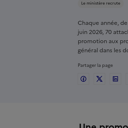
Le ministère recrute
Chaque année, de 
juin 2026, 70 attac
promotion aux prof
général dans les d
Partager la page
Partager sur Fac
Partager s
Par
Une promot