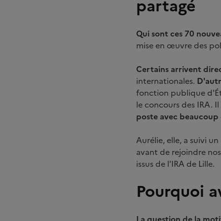
partagé
Qui sont ces 70 nouve
mise en œuvre des pol
Certains arrivent dir
internationales.
D'aut
fonction publique d'Ét
le concours des IRA. I
poste avec beaucoup d
Aurélie, elle, a suivi 
avant de rejoindre nos 
issus de l'IRA de Lille.
Pourquoi av
La question de la moti