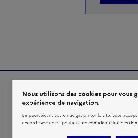
MINISTÈRES
Nous utilisons des cookies pour vous ga
TRANSITION ÉCOLOGIQUE
expérience de navigation.
AMÉNAGEMENT DU TERRITOIRE
TRANSPORTS
En poursuivant votre navigation sur le site, vous accepte
VILLE ET LOGEMENT
accord avec notre politique de confidentialité des don